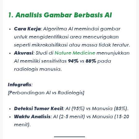
1.
Analisis Gambar Berbasis AI
Cara Kerja
: Algoritma AI memindai gambar
untuk mengidentifikasi area mencurigakan
seperti mikrokalsifikasi atau massa tidak teratur.
Akurasi
: Studi di
Nature Medicine
menunjukkan
AI memiliki sensitivitas
94%
vs
88%
pada
radiologis manusia.
Infografis
:
[Perbandingan AI vs Radiologis]
Deteksi Tumor Kecil
: AI (95%) vs Manusia (85%).
Waktu Analisis
: AI (2-5 menit) vs Manusia (15-20
menit).