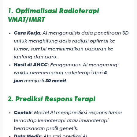
1.
Optimalisasi Radioterapi
VMAT/IMRT
Cara Kerja
: AI menganalisis data pencitraan 3D
untuk menghitung dosis radiasi optimal ke
tumor, sambil meminimalkan paparan ke
jantung dan paru.
Hasil di AHCC
: Penggunaan AI mengurangi
waktu perencanaan radioterapi dari
4
jam
menjadi
30 menit
.
2.
Prediksi Respons Terapi
Contoh
: Model AI memprediksi respons tumor
terhadap kemoterapi atau imunoterapi
berdasarkan profil genetik.
Data Medis
: Akurasi prediksi AI