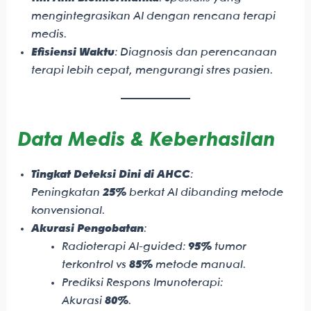
mengintegrasikan AI dengan rencana terapi
medis.
Efisiensi Waktu
: Diagnosis dan perencanaan
terapi lebih cepat, mengurangi stres pasien.
Data Medis & Keberhasilan
Tingkat Deteksi Dini di AHCC
:
Peningkatan
25%
berkat AI dibanding metode
konvensional.
Akurasi Pengobatan
:
Radioterapi AI-guided:
95%
tumor
terkontrol vs
85%
metode manual.
Prediksi Respons Imunoterapi:
Akurasi
80%
.