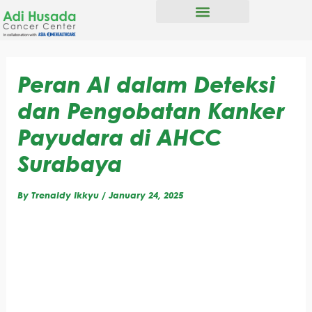
S
Skip
e
to
a
content
r
c
h
Peran AI dalam Deteksi
dan Pengobatan Kanker
Payudara di AHCC
Surabaya
By
Trenaldy Ikkyu
/
January 24, 2025