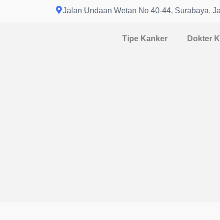
Skip
Jalan Undaan Wetan No 40-44, Surabaya, J
to
content
Tipe Kanker
Dokter 