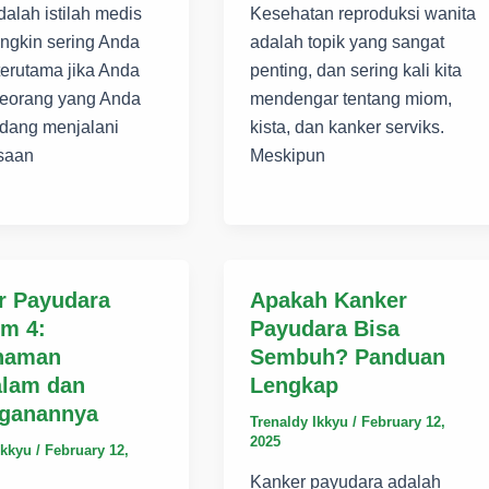
dalah istilah medis
Kesehatan reproduksi wanita
ngkin sering Anda
adalah topik yang sangat
terutama jika Anda
penting, dan sering kali kita
seorang yang Anda
mendengar tentang miom,
edang menjalani
kista, dan kanker serviks.
saan
Meskipun
r Payudara
Apakah Kanker
um 4:
Payudara Bisa
haman
Sembuh? Panduan
lam dan
Lengkap
ganannya
Trenaldy Ikkyu
/
February 12,
2025
Ikkyu
/
February 12,
Kanker payudara adalah