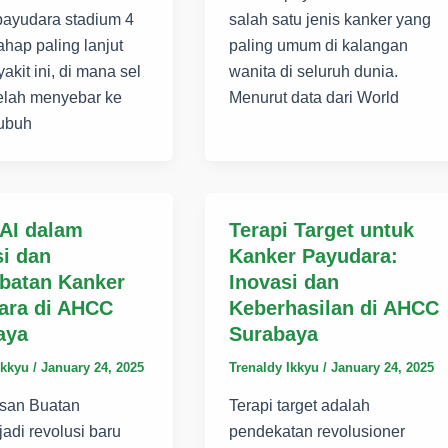
payudara stadium 4
salah satu jenis kanker yang
ahap paling lanjut
paling umum di kalangan
akit ini, di mana sel
wanita di seluruh dunia.
elah menyebar ke
Menurut data dari World
tubuh
 AI dalam
Terapi Target untuk
i dan
Kanker Payudara:
batan Kanker
Inovasi dan
ara di AHCC
Keberhasilan di AHCC
aya
Surabaya
Ikkyu
/
January 24, 2025
Trenaldy Ikkyu
/
January 24, 2025
san Buatan
Terapi target adalah
jadi revolusi baru
pendekatan revolusioner