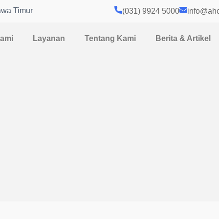
awa Timur
(031) 9924 5000
info@ahc
Kami
Layanan
Tentang Kami
Berita & Artikel