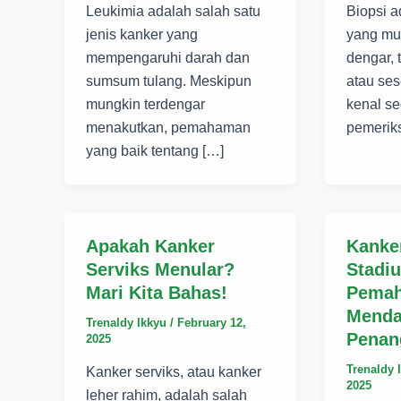
Leukimia adalah salah satu
Biopsi a
jenis kanker yang
yang mu
mempengaruhi darah dan
dengar, 
sumsum tulang. Meskipun
atau se
mungkin terdengar
kenal s
menakutkan, pemahaman
pemerik
yang baik tentang […]
Apakah Kanker
Kanke
Serviks Menular?
Stadi
Mari Kita Bahas!
Pema
Menda
Trenaldy Ikkyu
/
February 12,
Penan
2025
Trenaldy 
Kanker serviks, atau kanker
2025
leher rahim, adalah salah