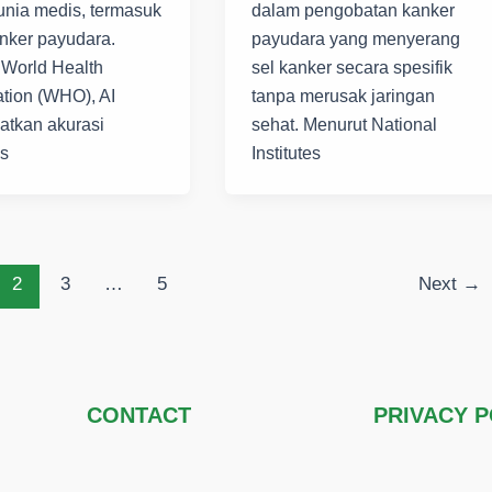
unia medis, termasuk
dalam pengobatan kanker
nker payudara.
payudara yang menyerang
 World Health
sel kanker secara spesifik
tion (WHO), AI
tanpa merusak jaringan
atkan akurasi
sehat. Menurut National
s
Institutes
2
3
…
5
Next
→
CONTACT
PRIVACY P