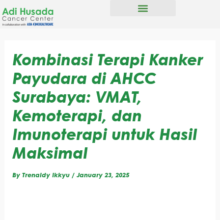
S
Skip
e
to
a
content
r
c
h
Kombinasi Terapi Kanker
Payudara di AHCC
Surabaya: VMAT,
Kemoterapi, dan
Imunoterapi untuk Hasil
Maksimal
By
Trenaldy Ikkyu
/
January 23, 2025